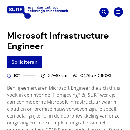
Meteen
Zoeken
naar
Zoeken
naar:
Werken bij SURF
de
content
Microsoft Infrastructure
Engineer
Solliciteren
ICT
32-40 uur
€4265 - €6093
Ben jij een ervaren Microsoft Engineer die zich thuis
voelt in een hybride IT-omgeving? Bij SURF werk je
aan een moderne Microsoft-infrastructuur waarin
cloud en on-premise nauw verweven zijn. Je speelt
een belangrijke rol in de doorontwikkeling van onze
omgeving én in de complete migratie van het
onprem windows 2019 Server-landschap naar Server