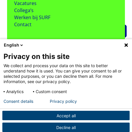
Vacatures
Collega’s
Werken bij SURF
Contact
English
Privacy on this site
Volg ons
We collect and process your data on this site to better
understand how it is used. You can give your consent to all or
selected purposes, or you can decline them all. For more
information, see our privacy policy.
Analytics
Custom consent
Consent details
Privacy policy
Disclaimer
Copyright
Cookies
Privacy
NVP sollicitatiecode
Accept all
Decline all
Powered by